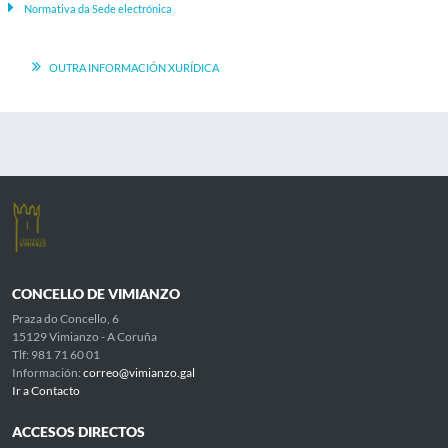
Normativa da Sede electrónica
OUTRA INFORMACIÓN XURÍDICA
CONCELLO DE VIMIANZO
Praza do Concello, 6
15129 Vimianzo - A Coruña
Tlf: 981 71 60 01
Información:
correo@vimianzo.gal
Ir a Contacto
ACCESOS DIRECTOS