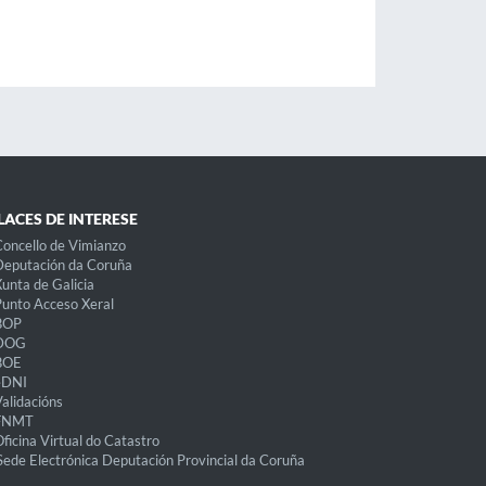
LACES DE INTERESE
oncello de Vimianzo
eputación da Coruña
unta de Galicia
unto Acceso Xeral
BOP
DOG
BOE
eDNI
alidacións
FNMT
ficina Virtual do Catastro
Sede Electrónica Deputación Provincial da Coruña