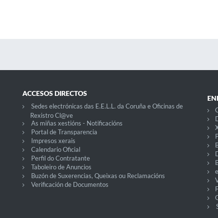
ACCESOS DIRECTOS
EN
Sedes electrónicas das E.E.L.L. da Coruña e Oficinas de
C
Rexistro Cl@ve
D
As miñas xestións - Notificacións
X
Portal de Transparencia
P
Impresos xerais
Calendario Oficial
Perfil do Contratante
Taboleiro de Anuncios
Buzón de Suxerencias, Queixas ou Reclamacións
V
Verificación de Documentos
O