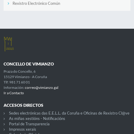
Rexistro Electrónico Común
CONCELLO DE VIMIANZO
Praza do Concello, 6
15129 Vimianzo - A Coruña
Tlf: 981 71 60 01
Información:
correo@vimianzo.gal
Ir a Contacto
ACCESOS DIRECTOS
Sedes electrónicas das E.E.L.L. da Coruña e Oficinas de Rexistro Cl@ve
As miñas xestións - Notificacións
Portal de Transparencia
Impresos xerais