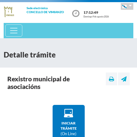
Sede electrónica
17:12:49
CONCELLO DE VIMIANZO
Domingo 9 de agosto 2026
Detalle trámite
Rexistro municipal de
asociacións
INICIAR
TRÁMITE
(on Line)