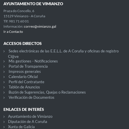
AYUNTAMIENTO DE VIMIANZO
Praza do Concello, 6
15129 Vimianzo - A Coruña
Tlf: 981 71 60 01
Información:
correo@vimianzo.gal
Ir a Contacto
ACCESOS DIRECTOS
Sedes electrónicas de las E.E.L.L. de A Coruña y oficinas de registro
Cl@ve
Mis gestiones - Notificaciones
Portal de Transparencia
Impresos generales
Calendario Oficial
Perfil del Contratante
Tablón de Anuncios
Buzón de Sugerencias, Quejas o Reclamaciones
Verificación de Documentos
ENLACES DE INTERÉS
Ayuntamiento de Vimianzo
Diputación de A Coruña
Xunta de Galicia