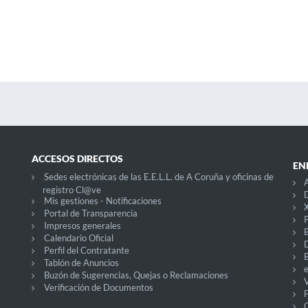
ACCESOS DIRECTOS
EN
Sedes electrónicas de las E.E.L.L. de A Coruña y oficinas de
registro Cl@ve
D
Mis gestiones - Notificaciones
X
Portal de Transparencia
P
Impresos generales
Calendario Oficial
Perfil del Contratante
Tablón de Anuncios
Buzón de Sugerencias, Quejas o Reclamaciones
V
Verificación de Documentos
O