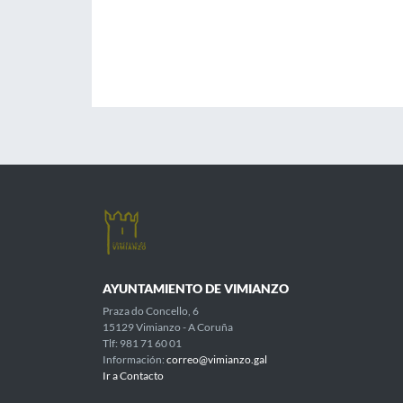
AYUNTAMIENTO DE VIMIANZO
Praza do Concello, 6
15129 Vimianzo - A Coruña
Tlf: 981 71 60 01
Información:
correo@vimianzo.gal
Ir a Contacto