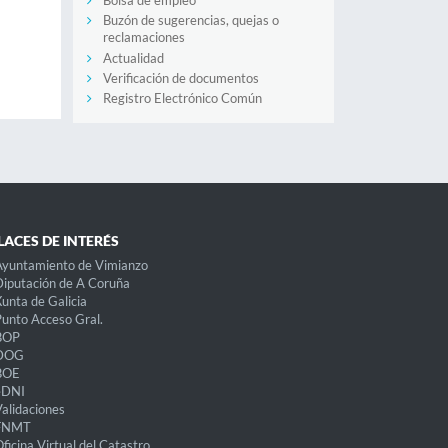
Bolsa de empleo
Buzón de sugerencias, quejas o
reclamaciones
Actualidad
Verificación de documentos
Registro Electrónico Común
LACES DE INTERÉS
Ayuntamiento de Vimianzo
iputación de A Coruña
unta de Galicia
unto Acceso Gral.
BOP
DOG
BOE
eDNI
alidaciones
FNMT
ficina Virtual del Catastro