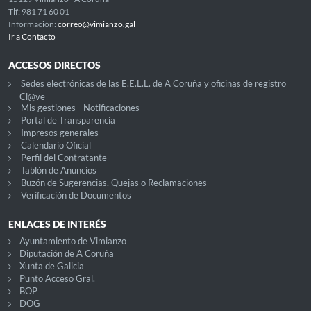
Tlf: 981 71 60 01
Información:
correo@vimianzo.gal
Ir a Contacto
ACCESOS DIRECTOS
Sedes electrónicas de las E.E.L.L. de A Coruña y oficinas de registro
Cl@ve
Mis gestiones - Notificaciones
Portal de Transparencia
Impresos generales
Calendario Oficial
Perfil del Contratante
Tablón de Anuncios
Buzón de Sugerencias, Quejas o Reclamaciones
Verificación de Documentos
ENLACES DE INTERÉS
Ayuntamiento de Vimianzo
Diputación de A Coruña
Xunta de Galicia
Punto Acceso Gral.
BOP
DOG