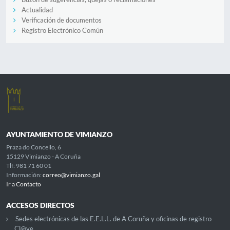
Actualidad
Verificación de documentos
Registro Electrónico Común
AYUNTAMIENTO DE VIMIANZO
Praza do Concello, 6
15129 Vimianzo - A Coruña
Tlf: 981 71 60 01
Información:
correo@vimianzo.gal
Ir a Contacto
ACCESOS DIRECTOS
Sedes electrónicas de las E.E.L.L. de A Coruña y oficinas de registro
Cl@ve