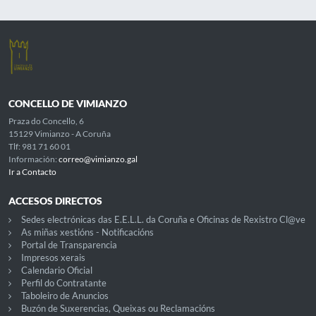
CONCELLO DE VIMIANZO
Praza do Concello, 6
15129 Vimianzo - A Coruña
Tlf: 981 71 60 01
Información:
correo@vimianzo.gal
Ir a Contacto
ACCESOS DIRECTOS
Sedes electrónicas das E.E.L.L. da Coruña e Oficinas de Rexistro Cl@ve
As miñas xestións - Notificacións
Portal de Transparencia
Impresos xerais
Calendario Oficial
Perfil do Contratante
Taboleiro de Anuncios
Buzón de Suxerencias, Queixas ou Reclamacións