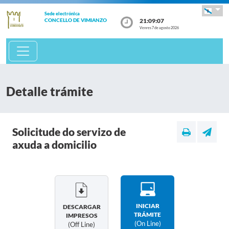
Sede electrónica
21:09:07
CONCELLO DE VIMIANZO
Venres 7 de agosto 2026
Detalle trámite
Solicitude do servizo de
axuda a domicilio
INICIAR
DESCARGAR
TRÁMITE
IMPRESOS
(on Line)
(off Line)