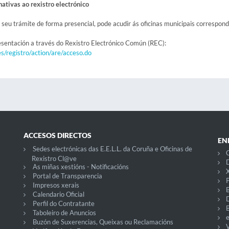
nativas ao rexistro electrónico
 seu trámite de forma presencial, pode acudir ás oficinas municipais correspon
esentación a través do Rexistro Electrónico Común (REC):
es/registro/action/are/acceso.do
ACCESOS DIRECTOS
EN
Sedes electrónicas das E.E.L.L. da Coruña e Oficinas de
C
Rexistro Cl@ve
D
As miñas xestións - Notificacións
X
Portal de Transparencia
P
Impresos xerais
Calendario Oficial
Perfil do Contratante
Taboleiro de Anuncios
Buzón de Suxerencias, Queixas ou Reclamacións
V