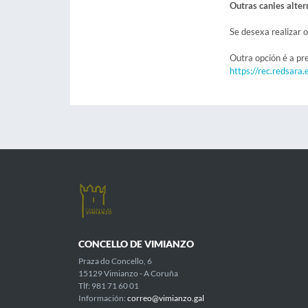
Outras canles alter
Se desexa realizar o
Outra opción é a pr
https://rec.redsara.
CONCELLO DE VIMIANZO
Praza do Concello, 6
15129 Vimianzo - A Coruña
Tlf: 981 71 60 01
Información:
correo@vimianzo.gal