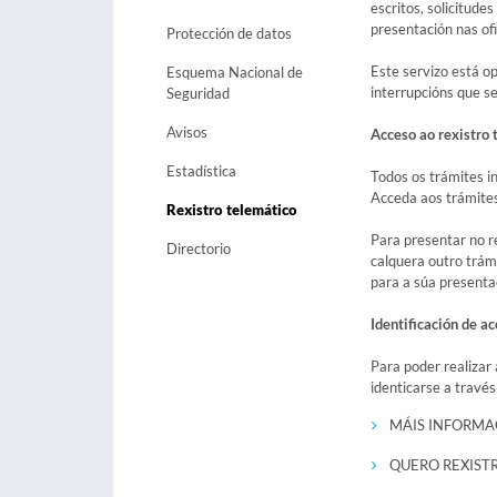
escritos, solicitude
presentación nas ofi
Protección de datos
Este servizo está o
Esquema Nacional de
interrupcións que s
Seguridad
Avisos
Acceso ao rexistro 
Estadística
Todos os trámites i
Acceda aos trámites 
Rexistro telemático
Para presentar no re
Directorio
calquera outro trám
para a súa presentac
Identificación de a
Para poder realizar 
identicarse a travé
MÁIS INFORMA
QUERO REXIST