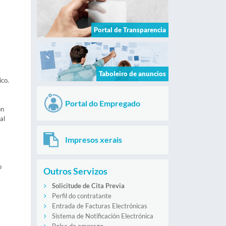
Portal de Transparencia
Taboleiro de anuncios
ico.
Portal do Empregado
on
al
Impresos xerais
o
Outros Servizos
Solicitude de Cita Previa
Perfil do contratante
Entrada de Facturas Electrónicas
Sistema de Notificación Electrónica