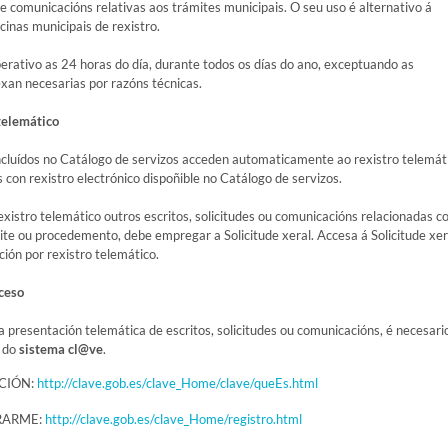
s e comunicacións relativas aos trámites municipais. O seu uso é alternativo á
cinas municipais de rexistro.
perativo as 24 horas do día, durante todos os días do ano, exceptuando as
exan necesarias por razóns técnicas.
telemático
ncluídos no Catálogo de servizos acceden automaticamente ao rexistro telemát
con rexistro electrónico dispoñible no Catálogo de servizos.
xistro telemático outros escritos, solicitudes ou comunicacións relacionadas c
ite ou procedemento, debe empregar a Solicitude xeral. Accesa á Solicitude xer
ión por rexistro telemático.
cceso
a presentación telemática de escritos, solicitudes ou comunicacións, é necesari
s do
sistema cl@ve
.
CIÓN:
http://clave.gob.es/clave_Home/clave/queEs.html
RARME:
http://clave.gob.es/clave_Home/registro.html