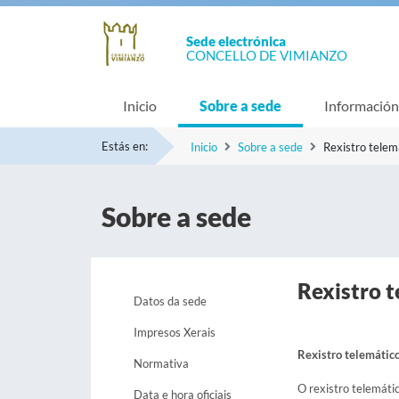
Sede electrónica
CONCELLO DE VIMIANZO
Inicio
Sobre a sede
Información
Estás en:
Inicio
Sobre a sede
Rexistro telem
Sobre a sede
Rexistro 
Datos da sede
Impresos Xerais
Rexistro telemátic
Normativa
O rexistro telemátic
Data e hora oficiais