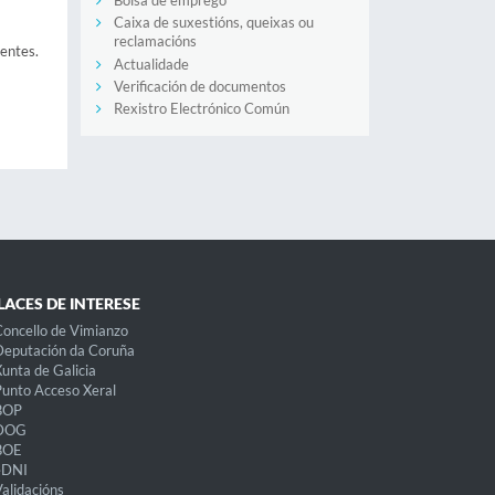
Bolsa de emprego
Caixa de suxestións, queixas ou
reclamacións
dentes.
Actualidade
Verificación de documentos
Rexistro Electrónico Común
LACES DE INTERESE
oncello de Vimianzo
eputación da Coruña
unta de Galicia
unto Acceso Xeral
BOP
DOG
BOE
eDNI
alidacións