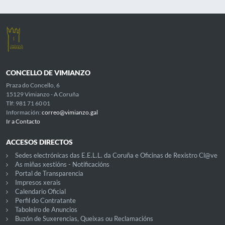
CONCELLO DE VIMIANZO
Praza do Concello, 6
15129 Vimianzo - A Coruña
Tlf: 981 71 60 01
Información:
correo@vimianzo.gal
Ir a Contacto
ACCESOS DIRECTOS
Sedes electrónicas das E.E.L.L. da Coruña e Oficinas de Rexistro Cl@ve
As miñas xestións - Notificacións
Portal de Transparencia
Impresos xerais
Calendario Oficial
Perfil do Contratante
Taboleiro de Anuncios
Buzón de Suxerencias, Queixas ou Reclamacións