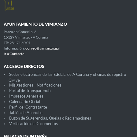
AYUNTAMIENTO DE VIMIANZO
Praza do Concello, 6
15129 Vimianzo - A Coruña
Tlf: 981 71 60 01
Información:
correo@vimianzo.gal
Ir a Contacto
ACCESOS DIRECTOS
Sedes electrónicas de las E.E.L.L. de A Coruña y oficinas de registro
Cl@ve
Mis gestiones - Notificaciones
Portal de Transparencia
Impresos generales
Calendario Oficial
Perfil del Contratante
Tablón de Anuncios
Buzón de Sugerencias, Quejas o Reclamaciones
Verificación de Documentos
ENLACES DE INTERÉS